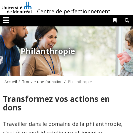
Passer
/
au
Centre de perfectionnement
contenu
Liens 
R
Menu
Philanthropie
Accueil
Trouver une formation
Philanthropie
Transformez vos actions en
dons
Travailler dans le domaine de la philanthropie,
c’est être multidisciplinaire et inventer